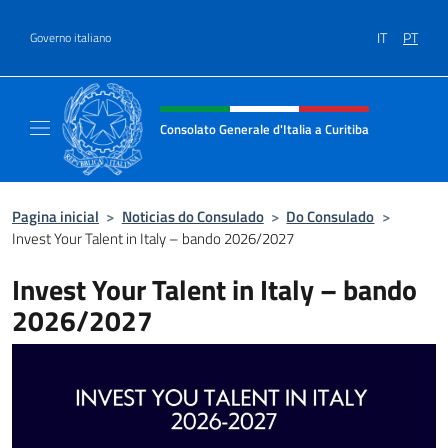
Ir para o conteúdo
IT
PT
Governo italiano
Site, social e cabeçalho do menu
Consolato Generale d'Italia a Curitiba
Il sito ufficiale del Consolato Generale d'Ital
Pagina inicial
>
Noticias do Consulado
>
Do Consulado
>
Invest Your Talent in Italy – bando 2026/2027
Invest Your Talent in Italy – bando
2026/2027