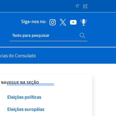
IT
PT
Siga-nos no:
Pesquise no site
Ricerca sito live
icias do Consulado
rtilhe nas redes sociais
NAVEGUE NA SEÇÃO
Eleições políticas
Eleições européias