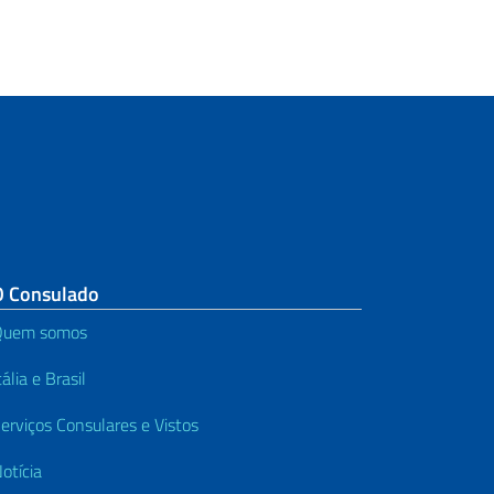
O Consulado
Quem somos
tália e Brasil
erviços Consulares e Vistos
otícia