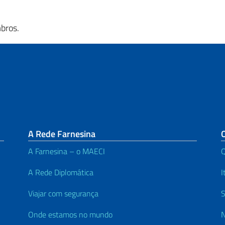
bros.
A Rede Farnesina
1
A Farnesina – o MAECI
A Rede Diplomática
I
Viajar com segurança
S
Onde estamos no mundo
N