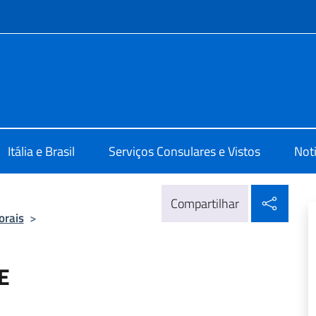
do menu
le d'Italia a Curitiba
Itália e Brasil
Serviços Consulares e Vistos
Not
Compa
Compartilhar
orais
>
E