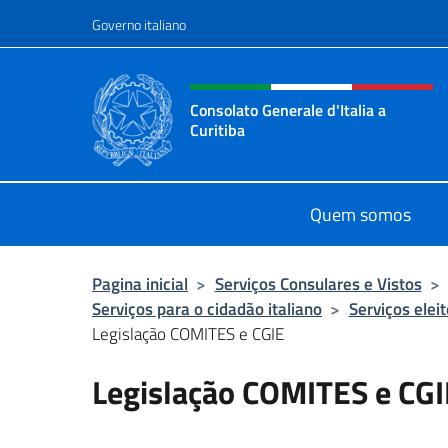
Ir para o conteúdo
Governo italiano
Site, social e cabeçalho 
Consolato Generale d'Italia a
Curitiba
Il sito ufficiale del Consolato Genera
Quem somos
Pagina inicial
>
Serviços Consulares e Vistos
>
Serviços para o cidadão italiano
>
Serviços eleit
Legislação COMITES e CGIE
Legislação COMITES e CGI