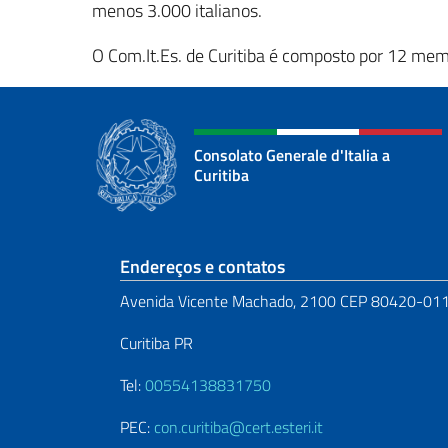
menos 3.000 italianos.
O Com.It.Es. de Curitiba é composto por 12 mem
Consolato Generale d'Italia a
Curitiba
Seção de rodapé
Endereços e contatos
Avenida Vicente Machado, 2100 CEP 80420-01
Curitiba PR
Tel:
00554138831750
PEC:
con.curitiba@cert.esteri.it