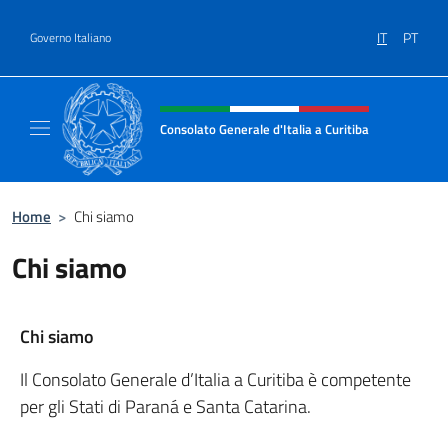
Salta al contenuto
IT
PT
Governo Italiano
Intestazione sito, social e menù
Consolato Generale d'Italia a Curitiba
Il sito ufficiale del Consolato Generale d'Ital
Home
>
Chi siamo
Chi siamo
Chi siamo
Il Consolato Generale d’Italia a Curitiba è competente
per gli Stati di Paraná e Santa Catarina.