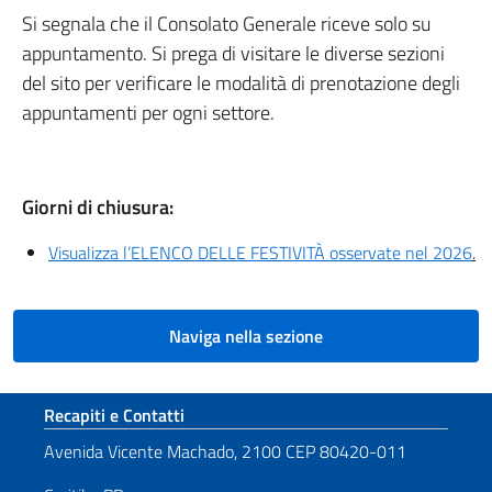
Si segnala che il Consolato Generale riceve solo su
appuntamento. Si prega di visitare le diverse sezioni
del sito per verificare le modalità di prenotazione degli
appuntamenti per ogni settore.
Giorni di chiusura:
Visualizza l’ELENCO DELLE FESTIVITÀ osservate nel 2026
.
Naviga nella sezione
Sezione footer
Recapiti e Contatti
Avenida Vicente Machado, 2100 CEP 80420-011