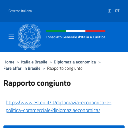
Salta al contenuto
IT
PT
Governo Italiano
Intestazione sito, social e menù
Consolato Generale d'Italia a Curitiba
Il sito ufficiale del Consolato Generale d'Ital
Home
>
Italia e Brasile
>
Diplomazia economica
>
Fare affari in Brasile
>
Rapporto congiunto
Rapporto congiunto
https://www.esteri.it/it/diplomazia-economica-e-
politica-commerciale/diplomaziaeconomica/