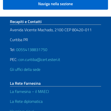
Naviga nella sezione
Sezione footer
Recapiti e Contatti
Avenida Vicente Machado, 2100 CEP 80420-011
Curitiba PR
Tel:
00554138831750
PEC:
con.curitiba@cert.esteri.it
Gli uffici della sede
La Rete Farnesina
La Farnesina – il MAECI
La Rete diplomatica