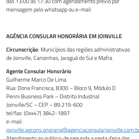
das 13:00 às 17:30 com agendamento prévio por
mensagem pelo whatsapp ou e-mail.
AGÊNCIA CONSULAR HONORÁRIA EM JOINVILLE
Circunscrição
: Municípios das regiões administrativas
de Joinville, Canoinhas, Jaraguá do Sul e Mafra
Agente Consular Honorário
Guilherme Marco De Lima
Rua: Dona Francisca, 8300 – Bloco 9, Módulo D
Perini Business Park – Distrito Industrial
Joinville/SC – CEP – 89.219-600
tel/fax: (0xx47) 3842-1897
e-mail:
joinville.agcons.onoraria@agenciaconsularjoinville.com.b
Atendimento ao publico: de segunda a sexta-feira das